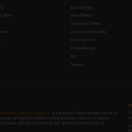
TE
NOSOTROS
l cliente
Sobre TRedess
Corporación Televés
entes
Compromiso de calidad
n
Proyectos I+D+i
Whistleblowing
RSC
Contacto
T
eneciente a Televés Corporación.
La Corporación Televés agrupa a más de 20
T 
rabajan persiguiendo el objetivo común de diseñar y fabricar los mejores
tr
los hogares, edificios y ciudades de unas óptimas infraestructuras de
Vo
15