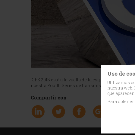
Uso de co
¡CES 2018 está a la vuelta de la esquina! Pase y v
Utilizamos co
nuestra Fourth Series de transmisores ATSC UHF de
nuestra web. 
que aparecen
Compartir con
Para obtener