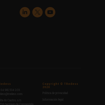
Redess
Copyright © TRedess
2020
+34 981 534 203
Política de privacidad
edess@tredess.com
Información legal
lta do Castro, s/n
706 Santiago de Compostela