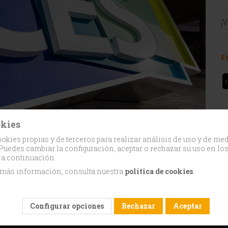
¡
E
okies
isítenos en el stand número 42166, donde presentaremos
okies propias y de terceros para realizar análisis de uso y de me
 baja potencia listos para el Repack.
Puedes cambiar la configuración, aceptar o rechazar su uso en lo
 a continuación.
 más información, consulta nuestra
política de cookies
.
Configurar opciones
Rechazar
Aceptar