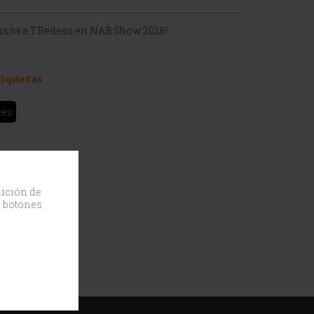
Visita a TRedess en NAB Show 2026!
tiquetas
ces
dición de
s botones