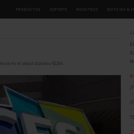
PRODUCTOS
SOPORTE
NOSOTROS
NOTICIAS & 
C
E
E
N
sítenos en el stand número 42166.
E
¡
¡V
T
¡