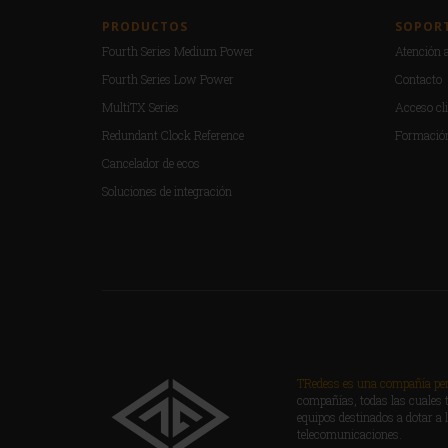
PRODUCTOS
SOPOR
Fourth Series Medium Power
Atención a
Fourth Series Low Power
Contacto
MultiTX Series
Acceso cli
Redundant Clock Reference
Formació
Cancelador de ecos
Soluciones de integración
TRedess es una compañía pert
compañías, todas las cuales t
equipos destinados a dotar a 
telecomunicaciones.