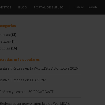
Galego
English
EVENTOS
BLOG
PORTAL DE EMPLEO
ategorías
ventos
(13)
ventos
(1)
oticias
(16)
ntradas más populares
Visita a TRedess en la WorldDAB Automotive 2026!
isita a TRedess en BCA 2026!
Redess ya está en 5G BROADCAST
TRedess es un nuevo miembro de WorldDAB!