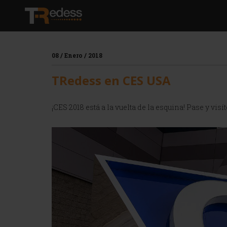
Pasar
al
contenido
principal
08 / Enero / 2018
TRedess en CES USA
¡CES 2018 está a la vuelta de la esquina! Pase y vi