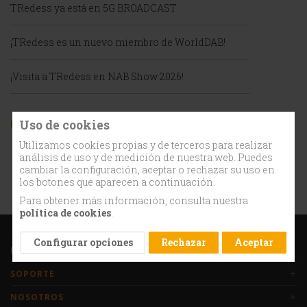
TRedess ya está en 5G BROADCAST
¡TRedess es un nuevo miembro de WorldDAB!
¡Visita a TRedess en NAB Show 2026!
Uso de cookies
Etiquetas
Utilizamos cookies propias y de terceros para realizar
bca broadcast asia booth
ces
análisis de uso y de medición de nuestra web. Puedes
cambiar la configuración, aceptar o rechazar su uso en
convention
DAB
event
los botones que aparecen a continuación.
Para obtener más información, consulta nuestra
política de cookies
.
Configurar opciones
Rechazar
Aceptar
+
PRODUCTOS
+
SOPORTE
+
NOSOTROS